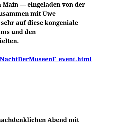
m Main — eingeladen von der
 zusammen mit Uwe
 sehr auf diese kongeniale
kums und den
elten.
04NachtDerMuseenF_event.html
nachdenklichen Abend mit